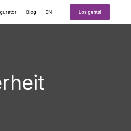
igurator
Blog
EN
Los gehts!
rheit