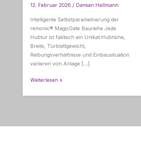
12. Februar 2026
/
Damian Hellmann
Intelligente Selbstparametrierung der
remonic® MagicGate Baureihe Jede
Hubtür ist faktisch ein Unikat.Hubhöhe,
Breite, Türblattgewicht,
Reibungsverhältnisse und Einbausituation
variieren von Anlage […]
KI-
Weiterlesen »
gestützter
Teach-
Modus
für
Hubtüren