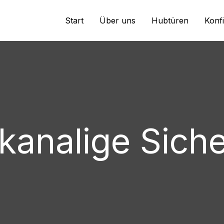
Start
Über uns
Hubtüren
Konf
kanalige Siche