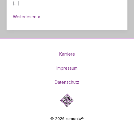
[…]
Energieeffizienz
Weiterlesen »
von
Hubtüren
im
Vergleich
Karriere
Impressum
Datenschutz
© 2026 remonic®