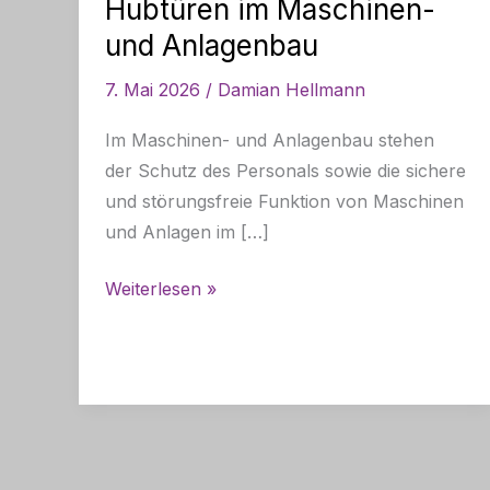
Hubtüren im Maschinen-
und Anlagenbau
7. Mai 2026
/
Damian Hellmann
Im Maschinen- und Anlagenbau stehen
der Schutz des Personals sowie die sichere
und störungsfreie Funktion von Maschinen
und Anlagen im […]
Maschinensicherheit
Weiterlesen »
und
Betriebssicherheit
durch
Hubtüren
im
Maschinen-