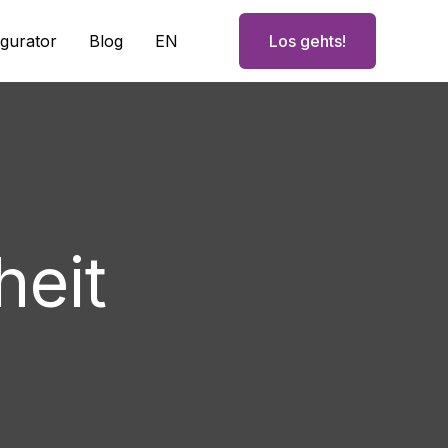
igurator
Blog
EN
Los gehts!
heit