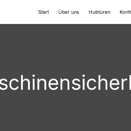
Start
Über uns
Hubtüren
Konf
chinensicher