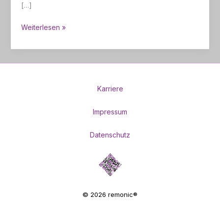
[…]
Energieeffizienz
Weiterlesen »
von
Hubtüren
im
Vergleich
Karriere
Impressum
Datenschutz
© 2026 remonic®