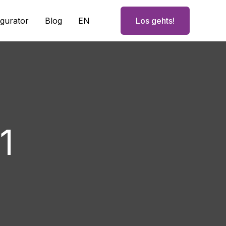
igurator
Blog
EN
Los gehts!
1