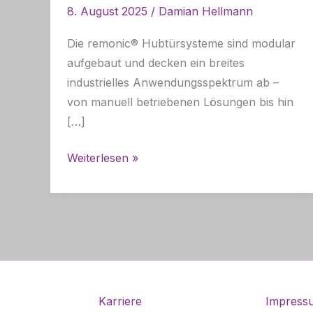
8. August 2025
/
Damian Hellmann
Die remonic® Hubtürsysteme sind modular
aufgebaut und decken ein breites
industrielles Anwendungsspektrum ab –
von manuell betriebenen Lösungen bis hin
[…]
Technische
Weiterlesen »
Daten
der
remonic®
Hubtürsysteme
Karriere
Impress