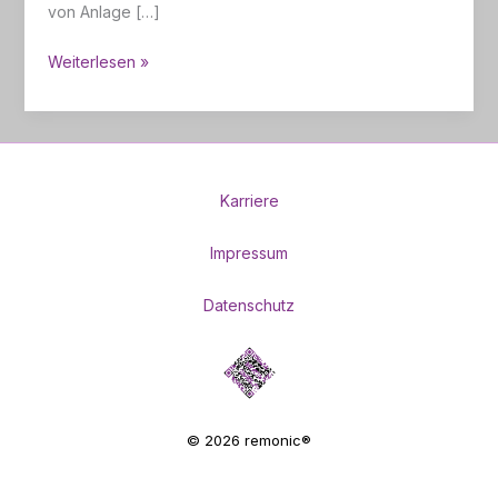
von Anlage […]
KI-
Weiterlesen »
gestützter
Teach-
Modus
für
Hubtüren
Karriere
Impressum
Datenschutz
© 2026 remonic®