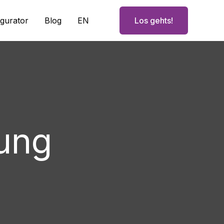
igurator
Blog
EN
Los gehts!
ung