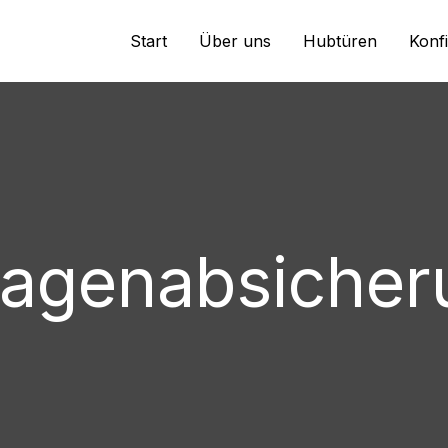
Start
Über uns
Hubtüren
Konf
lagenabsicher