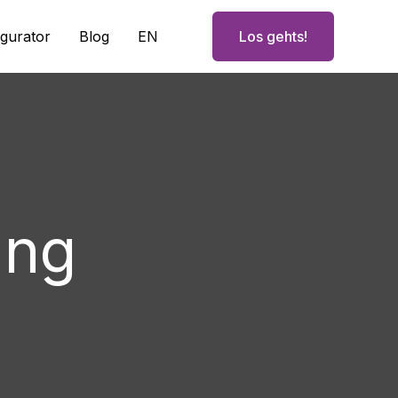
igurator
Blog
EN
Los gehts!
ung