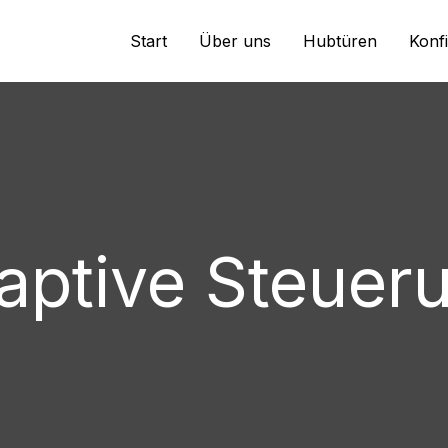
Start
Über uns
Hubtüren
Konf
aptive Steuer