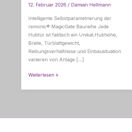
12. Februar 2026
/
Damian Hellmann
Intelligente Selbstparametrierung der
remonic® MagicGate Baureihe Jede
Hubtür ist faktisch ein Unikat.Hubhöhe,
Breite, Türblattgewicht,
Reibungsverhältnisse und Einbausituation
variieren von Anlage […]
KI-
Weiterlesen »
gestützter
Teach-
Modus
für
Hubtüren